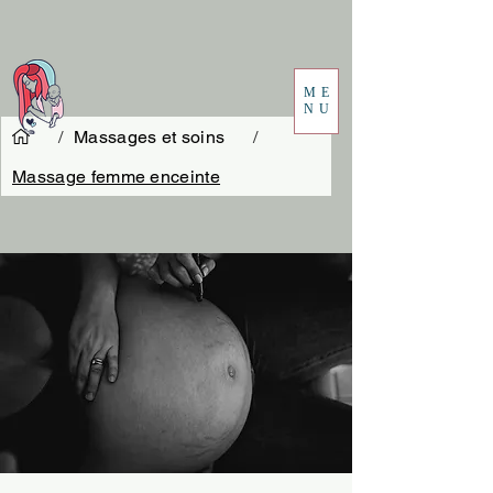
ME
NU
/
Massages et soins
/
Massage femme enceinte