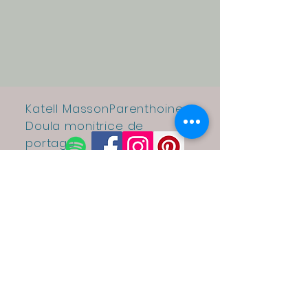
Katell MassonParenthoine
Doula monitrice de
portage
Espace Santé et Bien être
15 rue du onze
Novembre
Guichen ( 35 ) LE JEUDI
VENDREDI
Déplacements à domicile
dans le 35 et 56
(Large secteur
autour de B
ruz-Rennes-Laillé-