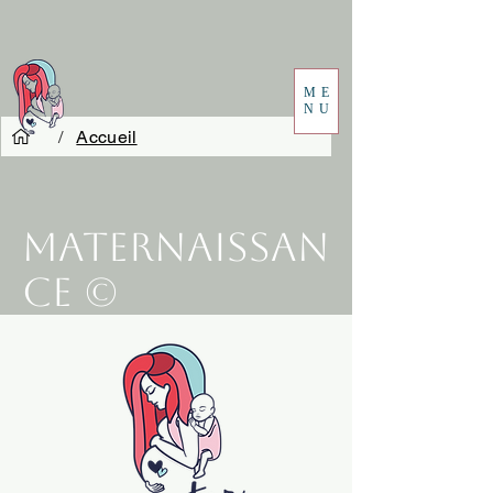
ME
NU
/
Accueil
Maternaissan
ce ©